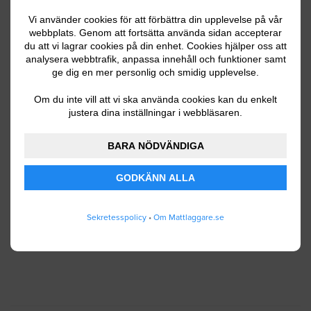
Vi använder cookies för att förbättra din upplevelse på vår
webbplats. Genom att fortsätta använda sidan accepterar
du att vi lagrar cookies på din enhet. Cookies hjälper oss att
Ditt telefonnummer
analysera webbtrafik, anpassa innehåll och funktioner samt
ge dig en mer personlig och smidig upplevelse.
Om du inte vill att vi ska använda cookies kan du enkelt
justera dina inställningar i webbläsaren.
Jag godkänner att Mattlaggare.se lagrar och
använder mina personuppgifter enligt
BARA NÖDVÄNDIGA
användarvillkoren
.
GODKÄNN ALLA
SKICKA IN
Sekretesspolicy
•
Om Mattlaggare.se