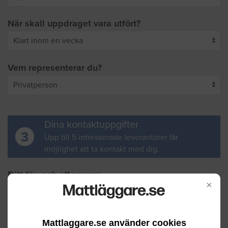
När skall uppdraget vara utfört?
Vem representerar du?
Dina kontaktuppgifter
3
Upp till 5 intresserade leverantörer får
möjlighet att ta kontakt med dig.
Ditt för- och efternamn
×
Din e-postadress
Mattlaggare.se använder cookies