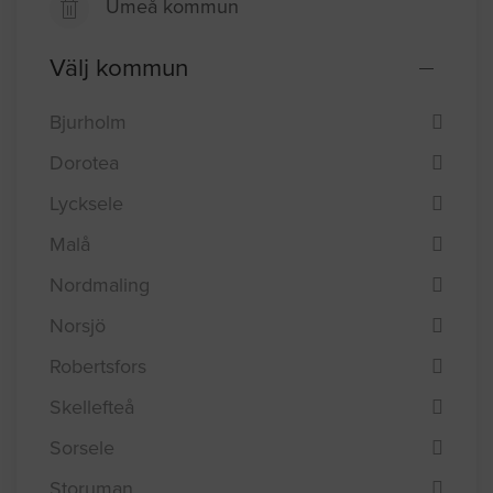
Umeå kommun
Välj kommun
Bjurholm
Dorotea
Lycksele
Malå
Nordmaling
Norsjö
Robertsfors
Skellefteå
Sorsele
Storuman