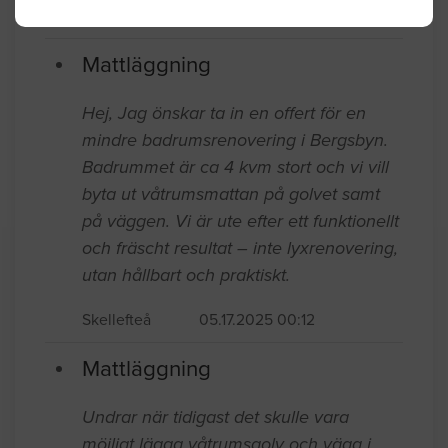
Skellefteå
07.18.2025 08:17
Mattläggning
Hej, Jag önskar ta in en offert för en
mindre badrumsrenovering i Bergsbyn.
Badrummet är ca 4 kvm stort och vi vill
byta ut våtrumsmattan på golvet samt
på väggen. Vi är ute efter ett funktionellt
och fräscht resultat – inte lyxrenovering,
utan hållbart och praktiskt.
Skellefteå
05.17.2025 00:12
Mattläggning
Undrar när tidigast det skulle vara
möjligt lägga våtrumsgolv och vägg i