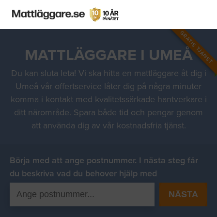
GRATIS TJÄNST
MATTLÄGGARE I UMEÅ
Du kan sluta leta! Vi ska hitta en mattläggare åt dig i
Umeå vår offertservice låter dig på några minuter
komma i kontakt med kvalitetssärkade hantverkare i
ditt närområde. Spara både tid och pengar genom
att använda dig av vår kostnadsfria tjänst.
Börja med att ange postnummer. I nästa steg får
du beskriva vad du behover hjälp med
NÄSTA