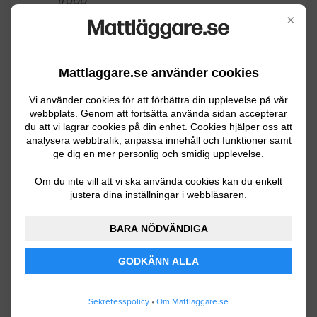
×
Umeå
06.29.2026 10:20
Mattläggning
Mattlaggare.se använder cookies
Har fått nedslag på badrum efter en
Vi använder cookies för att förbättra din upplevelse på vår
webbplats. Genom att fortsätta använda sidan accepterar
försäljningsbesiktning. Två små ytor där
du att vi lagrar cookies på din enhet. Cookies hjälper oss att
våtrumsmatta glidit isär, där det pratas
analysera webbtrafik, anpassa innehåll och funktioner samt
ge dig en mer personlig och smidig upplevelse.
om att "svetsa" ihop detta. Detta bör
göras av fackman, enligt
Om du inte vill att vi ska använda cookies kan du enkelt
besiktningsman.
justera dina inställningar i webbläsaren.
Umeå
12.05.2025 13:02
BARA NÖDVÄNDIGA
Mattläggning
GODKÄNN ALLA
Längd:2400 mm Bredd:1900 mm Höjd:
Sekretesspolicy
•
Om Mattlaggare.se