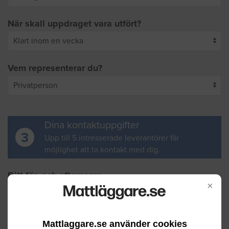
När skall uppdraget vara utfört?
Vem representerar du?
Dina kontaktuppgifter
3
Upp till 5 intresserade leverantörer får
möjlighet att ta kontakt med dig.
Ditt för- och efternamn
×
Din e-postadress
Mattlaggare.se använder cookies