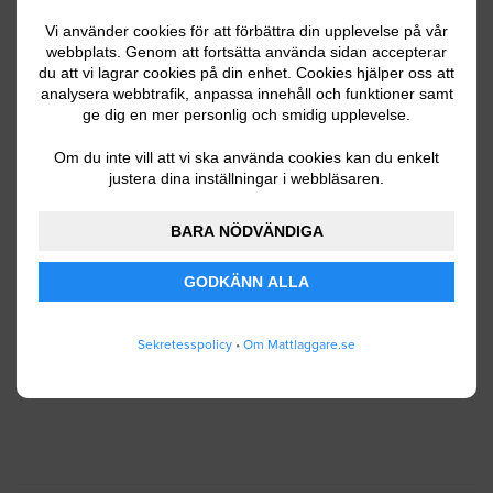
Vi använder cookies för att förbättra din upplevelse på vår
webbplats. Genom att fortsätta använda sidan accepterar
du att vi lagrar cookies på din enhet. Cookies hjälper oss att
Ditt telefonnummer
analysera webbtrafik, anpassa innehåll och funktioner samt
ge dig en mer personlig och smidig upplevelse.
Om du inte vill att vi ska använda cookies kan du enkelt
justera dina inställningar i webbläsaren.
Jag godkänner att Mattlaggare.se lagrar och
använder mina personuppgifter enligt
BARA NÖDVÄNDIGA
användarvillkoren
.
GODKÄNN ALLA
SKICKA IN
Sekretesspolicy
•
Om Mattlaggare.se