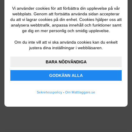
Vi använder cookies för att förbättra din upplevelse på vår
webbplats. Genom att fortsätta använda sidan accepterar
du att vi lagrar cookies på din enhet. Cookies hjälper oss att
Ditt telefonnummer
analysera webbtrafik, anpassa innehåll och funktioner samt
ge dig en mer personlig och smidig upplevelse.
Om du inte vill att vi ska använda cookies kan du enkelt
justera dina inställningar i webbläsaren.
Jag godkänner att Mattlaggare.se lagrar och
använder mina personuppgifter enligt
BARA NÖDVÄNDIGA
användarvillkoren
.
GODKÄNN ALLA
SKICKA IN
Sekretesspolicy
•
Om Mattlaggare.se