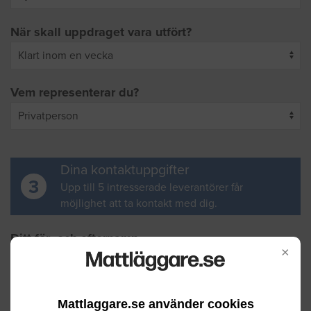
När skall uppdraget vara utfört?
Vem representerar du?
Dina kontaktuppgifter
3
Upp till 5 intresserade leverantörer får
möjlighet att ta kontakt med dig.
Ditt för- och efternamn
×
Din e-postadress
Mattlaggare.se använder cookies