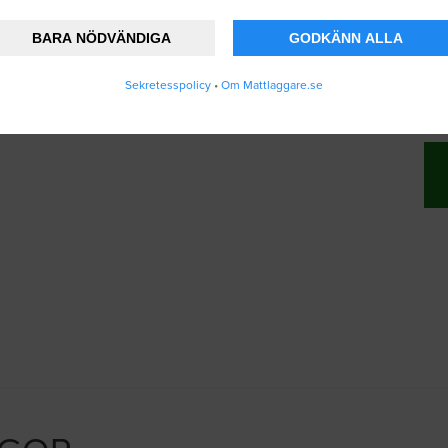
BARA NÖDVÄNDIGA
GODKÄNN ALLA
nner att Mattlaggare.se lagrar och använder
Sekretesspolicy
•
Om Mattlaggare.se
ändarvillkoren
.