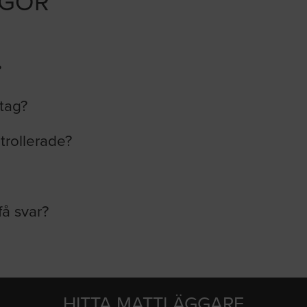
ÅGOR
?
etag?
trollerade?
få svar?
HITTA MATTLÄGGARE