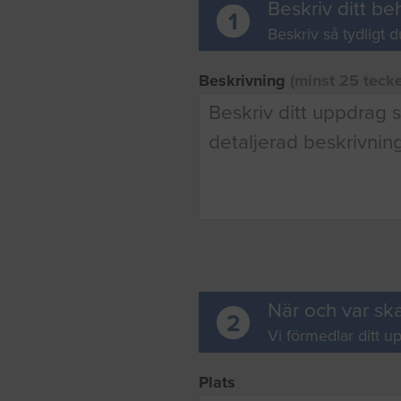
Beskriv ditt be
1
Beskriv så tydligt d
Beskrivning
(minst 25 teck
När och var ska
2
Vi förmedlar ditt up
Plats