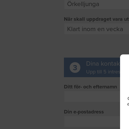
När skall uppdraget vara ut
Dina kontaktup
3
Upp till 5 intresse
Ditt för- och efternamn
d
Din e-postadress