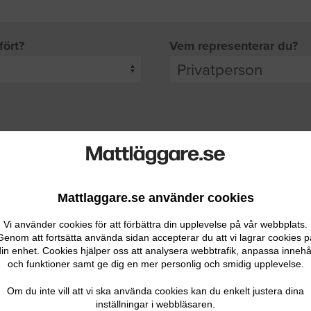
fört?
Vem representerar du?
pgifter
rade leverantörer får möjlighet att ta kontakt med dig.
Mattlaggare.se använder cookies
Vi använder cookies för att förbättra din upplevelse på vår webbplats.
Genom att fortsätta använda sidan accepterar du att vi lagrar cookies p
in enhet. Cookies hjälper oss att analysera webbtrafik, anpassa innehå
och funktioner samt ge dig en mer personlig och smidig upplevelse.
Ditt telefonnummer
Om du inte vill att vi ska använda cookies kan du enkelt justera dina
inställningar i webbläsaren.