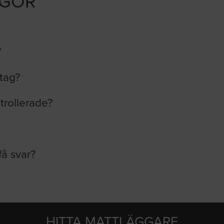
ÅGOR
?
etag?
trollerade?
få svar?
HITTA MATTLÄGGARE