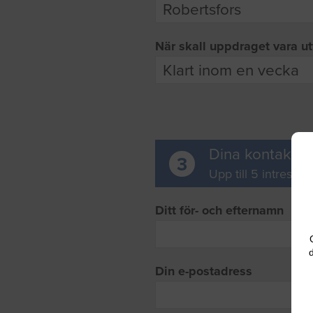
När skall uppdraget vara ut
Dina kontaktup
3
Upp till 5 intresse
Ditt för- och efternamn
d
Din e-postadress