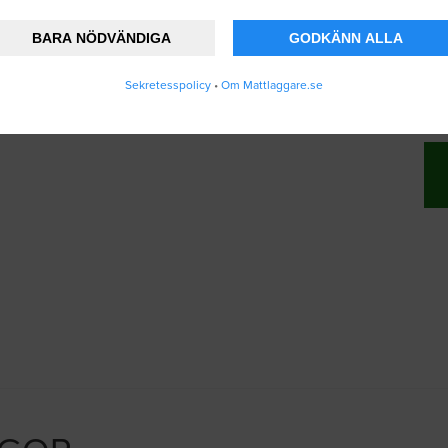
BARA NÖDVÄNDIGA
GODKÄNN ALLA
nner att Mattlaggare.se lagrar och använder
Sekretesspolicy
•
Om Mattlaggare.se
ändarvillkoren
.