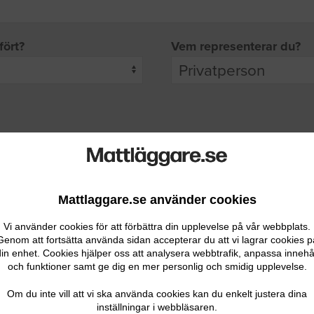
fört?
Vem representerar du?
pgifter
rade leverantörer får möjlighet att ta kontakt med dig.
Mattlaggare.se använder cookies
Vi använder cookies för att förbättra din upplevelse på vår webbplats.
Genom att fortsätta använda sidan accepterar du att vi lagrar cookies p
in enhet. Cookies hjälper oss att analysera webbtrafik, anpassa innehå
och funktioner samt ge dig en mer personlig och smidig upplevelse.
Ditt telefonnummer
Om du inte vill att vi ska använda cookies kan du enkelt justera dina
inställningar i webbläsaren.