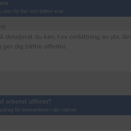
hov
u kan för fler och bättre svar.
en)
ll arbetet utföras?
pdrag till leverantörer i din närhet