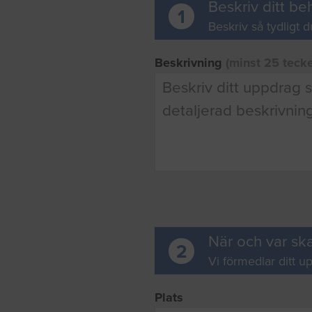
Beskriv ditt be
1
Beskriv så tydligt d
Beskrivning
(minst 25 teck
När och var ska
2
Vi förmedlar ditt up
Plats