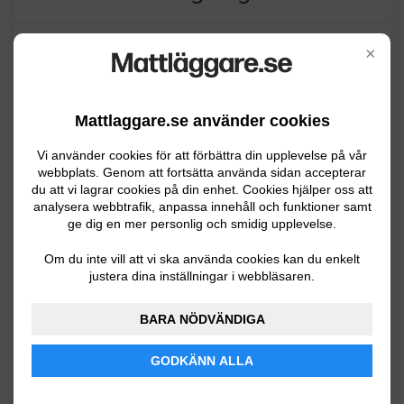
×
Mattläggning
Lägga matta på trappstegen i befintlig
Mattlaggare.se använder cookies
trapp
Vi använder cookies för att förbättra din upplevelse på vår
Umeå
06.29.2026 10:20
webbplats. Genom att fortsätta använda sidan accepterar
du att vi lagrar cookies på din enhet. Cookies hjälper oss att
analysera webbtrafik, anpassa innehåll och funktioner samt
Mattläggning
ge dig en mer personlig och smidig upplevelse.
Har fått nedslag på badrum efter en
Om du inte vill att vi ska använda cookies kan du enkelt
justera dina inställningar i webbläsaren.
försäljningsbesiktning. Två små ytor där
våtrumsmatta glidit isär, där det pratas
BARA NÖDVÄNDIGA
om att "svetsa" ihop detta. Detta bör
göras av fackman, enligt
GODKÄNN ALLA
besiktningsman.