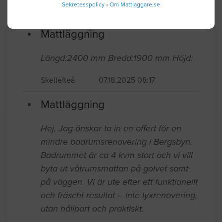
Sekretesspolicy
•
Om Mattlaggare.se
Umeå
12.05.2025 13:02
Mattläggning
Längd:2400 mm Bredd:1900 mm Höjd:
Skellefteå
07.18.2025 08:17
Mattläggning
Hej, Jag önskar ta in en offert för en
mindre badrumsrenovering i Bergsbyn.
Badrummet är ca 4 kvm stort och vi vill
byta ut våtrumsmattan på golvet samt
på väggen. Vi är ute efter ett funktionellt
och fräscht resultat – inte lyxrenovering,
utan hållbart och praktiskt.