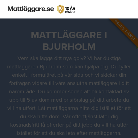
GRATIS TJÄNST
MATTLÄGGARE I
BJURHOLM
Vem ska lägga ditt nya golv? Vi har duktiga
mattläggare i Bjurholm som kan hjälpa dig. Du fyller
enkelt i formuläret på vår sida och vi skickar din
förfrågan vidare till våra anslutna mattläggare i ditt
närområde. Du kommer sedan att bli kontaktad av
upp till 5 av dom med prisförslag på ditt arbete du
vill ha utfört. Låt mattläggarna hitta dig istället för att
du ska hitta dom. Vår offerttjänst låter dig
kostnadsfritt få offerter på ditt jobb du vill ha utför
istället för att du ska leta efter mattläggarna.