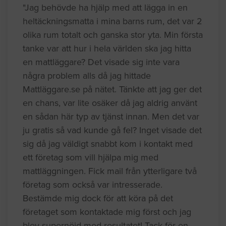
"Jag behövde ha hjälp med att lägga in en
heltäckningsmatta i mina barns rum, det var 2
olika rum totalt och ganska stor yta. Min första
tanke var att hur i hela världen ska jag hitta
en mattläggare? Det visade sig inte vara
några problem alls då jag hittade
Mattläggare.se på nätet. Tänkte att jag ger det
en chans, var lite osäker då jag aldrig använt
en sådan här typ av tjänst innan. Men det var
ju gratis så vad kunde gå fel? Inget visade det
sig då jag väldigt snabbt kom i kontakt med
ett företag som vill hjälpa mig med
mattläggningen. Fick mail från ytterligare två
företag som också var intresserade.
Bestämde mig dock för att köra på det
företaget som kontaktade mig först och jag
blev supernöjd med resultatet! Tack för en