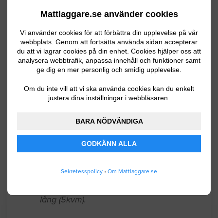
Mattlaggare.se använder cookies
Finspång
07.02.2026 15:20
Vi använder cookies för att förbättra din upplevelse på vår
Mattläggning
webbplats. Genom att fortsätta använda sidan accepterar
du att vi lagrar cookies på din enhet. Cookies hjälper oss att
analysera webbtrafik, anpassa innehåll och funktioner samt
Jag har ett badrum med nytt golv av
ge dig en mer personlig och smidig upplevelse.
spånskivor. 3. 5 x 4. 4 m stort. Jag vill få
Om du inte vill att vi ska använda cookies kan du enkelt
offert på våtrumsmatta på golv och
justera dina inställningar i webbläsaren.
väggar.
BARA NÖDVÄNDIGA
Söderköping
05.18.2026 05:39
GODKÄNN ALLA
Mattläggning
Vill lägga heltäckningsmatta på vår
Sekretesspolicy
•
Om Mattlaggare.se
inglasade altan. Den är ca. 5. 20 x 3. 05
lång (5kvm).