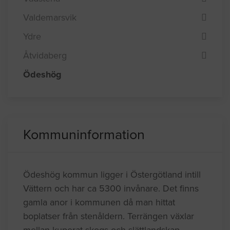
Valdemarsvik
Ydre
Åtvidaberg
Ödeshög
Kommuninformation
Ödeshög kommun ligger i Östergötland intill
Vättern och har ca 5300 invånare. Det finns
gamla anor i kommunen då man hittat
boplatser från stenåldern. Terrängen växlar
mellan kuperat skogs och slättlandskap.