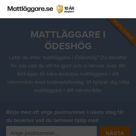
GRATIS TJÄNST
MATTLÄGGARE I
ÖDESHÖG
Letar du efter mattläggare i Ödeshög? Du berättar
för oss vad du vill ha gjort och vi lämnar över din
förfrågan till båra anslutna mattläggare i ditt
närområde med kostnadsförslag. Vi hjälper dig hitta
mattläggare i ditt närområde.
Börja med att ange postnummer. I nästa steg får
du beskriva vad du behover hjälp med
NÄSTA