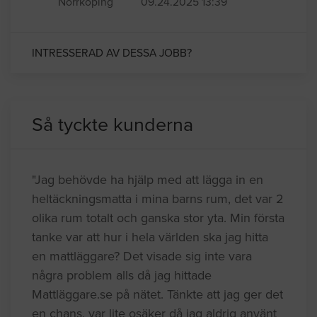
Norrköping
09.24.2025 13:39
INTRESSERAD AV DESSA JOBB?
Så tyckte kunderna
"Jag behövde ha hjälp med att lägga in en
heltäckningsmatta i mina barns rum, det var 2
olika rum totalt och ganska stor yta. Min första
tanke var att hur i hela världen ska jag hitta
en mattläggare? Det visade sig inte vara
några problem alls då jag hittade
Mattläggare.se på nätet. Tänkte att jag ger det
en chans, var lite osäker då jag aldrig använt