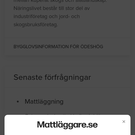
Näringslivet består till stor del av
industriföretag och jord- och
skogsbruksföretag.
BYGGLOVSINFORMATION FÖR ÖDESHÖG
Senaste förfrågningar
Mattläggning
Byte av vinylmatta i hall och kök, ca
×
30m2 Matta Tarkett Cottage Stone
Pebble Art nr:27027406