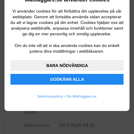
Strängnäs
03.30.2026 10:36
Vi använder cookies för att förbättra din upplevelse på vår
Mattläggning
webbplats. Genom att fortsätta använda sidan accepterar
du att vi lagrar cookies på din enhet. Cookies hjälper oss att
analysera webbtrafik, anpassa innehåll och funktioner samt
Har en byggnad där ena rummets golv
ge dig en mer personlig och smidig upplevelse.
som är 4. 30 X 2. 30. Jag vill limma en
våtrumsmatta som Även skall gå upp 1m
Om du inte vill att vi ska använda cookies kan du enkelt
justera dina inställningar i webbläsaren.
på väggarna. Det skall bli ett kattrum.
BARA NÖDVÄNDIGA
Strängnäs
03.13.2026 17:43
GODKÄNN ALLA
Mattläggning
Mattläggning på trägolv i sommarstuga.
Sekretesspolicy
•
Om Mattlaggare.se
Ca 35 kvadrat. Behöver även råd på
plats
Katrineholm
02.11.2026 08:25