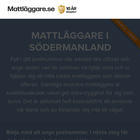
GRATIS TJÄNST
MATTLÄGGARE I
SÖDERMANLAND
Fyll i ditt postnummer där arbetet ska utföras och
ange sedan vad du behöver ha hjälp med och vi
hjälper dig att hitta lokala mattläggare som lämnar
offerter. Samtliga anslutna mattläggare är
kvalitetssäkrade vilket get extra trygghet för dig som
kund. Det är självklart helt kostnadsfritt att använda
vår tjänst och du förbinder dig inte till något.
Börja med att ange postnummer. I nästa steg får