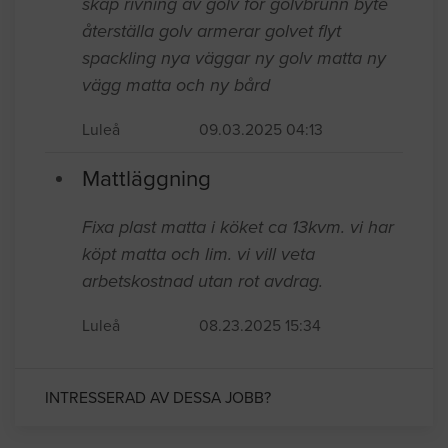
skåp rivning av golv för golvbrunn byte
återställa golv armerar golvet flyt
spackling nya väggar ny golv matta ny
vägg matta och ny bård
Luleå
09.03.2025 04:13
Mattläggning
Fixa plast matta i köket ca 13kvm. vi har
köpt matta och lim. vi vill veta
arbetskostnad utan rot avdrag.
Luleå
08.23.2025 15:34
INTRESSERAD AV DESSA JOBB?