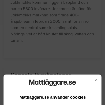
Jokkmokks kommun ligger i Lappland och
har ca 5300 invånare. Jokkmokk är känd för
Jokkmokks marknad som firade 400-
årsjubileum i februari 2005, samt för sin roll
som en central samisk samlingsplats.
Näringslivet är hårt knutet till skog, vatten och
turism.
Senaste förfrågningar
×
Mattläggning
Mattlaggare.se använder cookies