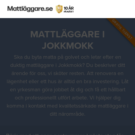
GRATIS TJÄNST
MATTLÄGGARE I
JOKKMOKK
Ska du byta matta på golvet och letar efter en
duktig mattläggare i Jokkmokk? Du beskriver ditt
ärende för oss, vi sköter resten. Att renovera en
lägenhet eller ett hus är alltid en bra investering. Låt
en yrkesman göra jobbet åt dig och få ett hållbart
och professionellt utfört arbete. Vi hjälper dig
komma i kontakt med kvalitetssärkade mattläggare i
ditt närområde.