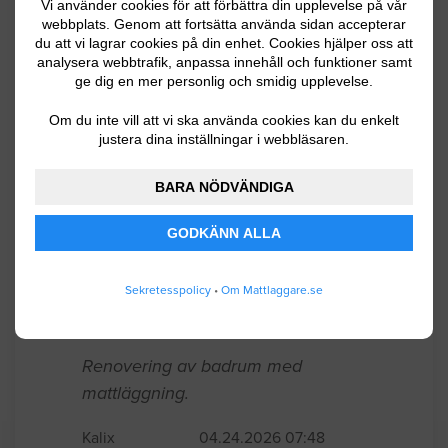
Jag behöver köpa våtrumsmatta och
Vi använder cookies för att förbättra din upplevelse på vår
webbplats. Genom att fortsätta använda sidan accepterar
anlita mattläggare till nybyggnation
du att vi lagrar cookies på din enhet. Cookies hjälper oss att
toalett ca 3. 8 m2.
analysera webbtrafik, anpassa innehåll och funktioner samt
ge dig en mer personlig och smidig upplevelse.
Gällivare
07.26.2026 09:44
Om du inte vill att vi ska använda cookies kan du enkelt
justera dina inställningar i webbläsaren.
Mattläggning
BARA NÖDVÄNDIGA
Mattläggning 2st badrum byte av
golvbrunn och flytspackling
GODKÄNN ALLA
Luleå
04.28.2026 16:35
Sekretesspolicy
•
Om Mattlaggare.se
Mattläggning
Renovering av badrum med
mattläggning.
Kalix
04.24.2026 07:48