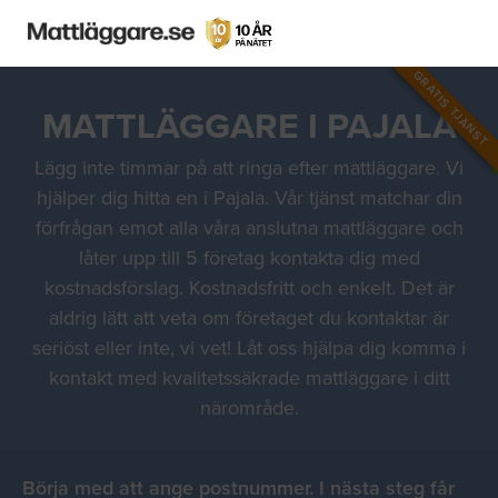
GRATIS TJÄNST
MATTLÄGGARE I PAJALA
Lägg inte timmar på att ringa efter mattläggare. Vi
hjälper dig hitta en i Pajala. Vår tjänst matchar din
förfrågan emot alla våra anslutna mattläggare och
låter upp till 5 företag kontakta dig med
kostnadsförslag. Kostnadsfritt och enkelt. Det är
aldrig lätt att veta om företaget du kontaktar är
seriöst eller inte, vi vet! Låt oss hjälpa dig komma i
kontakt med kvalitetssäkrade mattläggare i ditt
närområde.
Börja med att ange postnummer. I nästa steg får