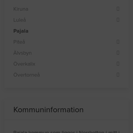
Kiruna
Luleå
Pajala
Piteå
Älvsbyn
Överkalix
Övertorneå
Kommuninformation
Pajala kommun som ligger i Norrbotten i mitt i