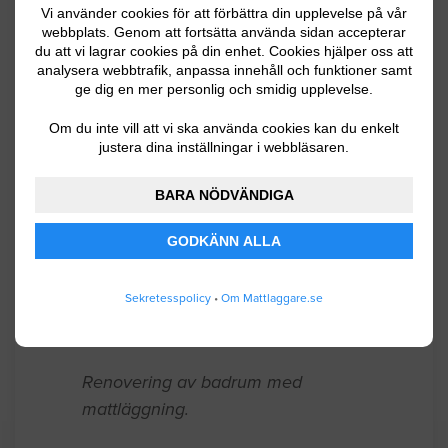
Vi använder cookies för att förbättra din upplevelse på vår
Jag behöver köpa våtrumsmatta och
webbplats. Genom att fortsätta använda sidan accepterar
anlita mattläggare till nybyggnation
du att vi lagrar cookies på din enhet. Cookies hjälper oss att
toalett ca 3. 8 m2.
analysera webbtrafik, anpassa innehåll och funktioner samt
ge dig en mer personlig och smidig upplevelse.
Gällivare
07.26.2026 09:44
Om du inte vill att vi ska använda cookies kan du enkelt
justera dina inställningar i webbläsaren.
Mattläggning
BARA NÖDVÄNDIGA
Mattläggning 2st badrum byte av
golvbrunn och flytspackling
GODKÄNN ALLA
Luleå
04.28.2026 16:35
Sekretesspolicy
•
Om Mattlaggare.se
Mattläggning
Renovering av badrum med
mattläggning.