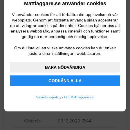
Mattlaggare.se använder cookies
Surahammar
06.29.2026 20:33
Vi använder cookies för att förbättra din upplevelse på vår
Mattläggning
webbplats. Genom att fortsätta använda sidan accepterar
du att vi lagrar cookies på din enhet. Cookies hjälper oss att
analysera webbtrafik, anpassa innehåll och funktioner samt
Ny våtrumsmatta på golv och väggar i
ge dig en mer personlig och smidig upplevelse.
dusch utrymme.
Om du inte vill att vi ska använda cookies kan du enkelt
justera dina inställningar i webbläsaren.
Västerås
06.16.2026 17:49
BARA NÖDVÄNDIGA
Mattläggning
GODKÄNN ALLA
Lägga ny våtrums matta på golv och
väggar med ny golvbrunn i
Sekretesspolicy
•
Om Mattlaggare.se
duschutrymme ca 5 kvadrat. Samt lite
nya rördragningar. Maria Ljung Wallin.
Västerås
06.16.2026 17:44