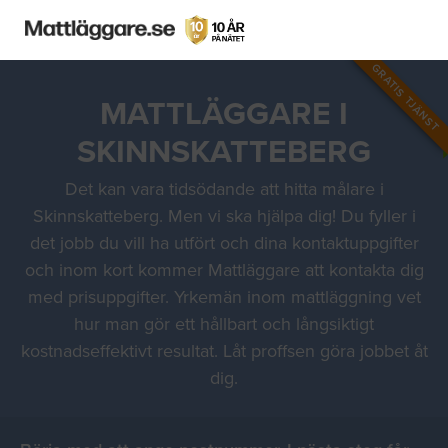
GRATIS TJÄNST
MATTLÄGGARE I
SKINNSKATTEBERG
Det kan vara tidsödande att hitta målare i
Skinnskatteberg. Men vi ska hjälpa dig! Du fyller i
det jobb du vill ha utfört och dina kontaktuppgifter
och inom kort kommer Mattläggare att kontakta dig
med prisuppgifter. Yrkemän inom mattläggning vet
hur man gör ett hållbart och långsiktigt
kostnadseffektivt resultat. Låt proffsen göra jobbet åt
dig.