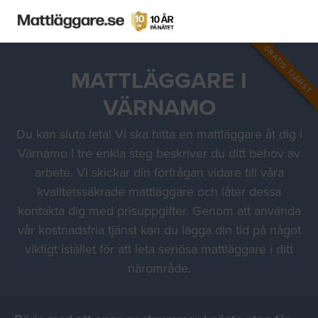
GRATIS TJÄNST
MATTLÄGGARE I
VÄRNAMO
Du kan sluta leta! Vi ska hitta en mattläggare åt dig i
Värnamo I tre enkla steg beskriver du ditt behov av
arbete. Vi skickar din förfrågan vidare till våra
kvalitetssäkrade mattläggare och låter dessa
kontakta dig med prisuppgifter. Genom att använda
vår kostnadsfria tjänst kan du lägga din tid på något
viktigt istället för att leta seriösa mattläggare i ditt
närområde.