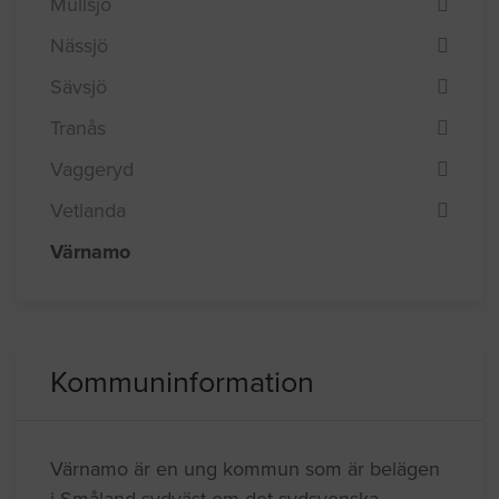
Mullsjö
Nässjö
Sävsjö
Tranås
Vaggeryd
Vetlanda
Värnamo
Kommuninformation
Värnamo är en ung kommun som är belägen
i Småland sydväst om det sydsvenska