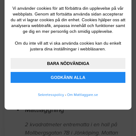
duschrum samt golvet i en källare är
Vi använder cookies för att förbättra din upplevelse på vår
badrum i dag men måste bytas ut
webbplats. Genom att fortsätta använda sidan accepterar
du att vi lagrar cookies på din enhet. Cookies hjälper oss att
analysera webbtrafik, anpassa innehåll och funktioner samt
Jönköping
04.13.2026 10:00
ge dig en mer personlig och smidig upplevelse.
Mattläggning
Om du inte vill att vi ska använda cookies kan du enkelt
justera dina inställningar i webbläsaren.
Ska lägga balkong matta inomhus till ett
BARA NÖDVÄNDIGA
rum som är 3. 5m bred 5. 1m lång. Har
köpt 4 st balkong mattor som är 1. 33m
GODKÄNN ALLA
breda 3. 6m långa
Jönköping
03.24.2026 18:02
Sekretesspolicy
•
Om Mattlaggare.se
Mattläggning
2 kvadratmeter entrematta i en hall på
Mollbergsgatan 7B i Jönköping. Mattan