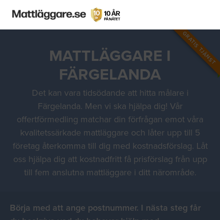
GRATIS TJÄNST
MATTLÄGGARE I
FÄRGELANDA
Det kan vara tidsödande att hitta målare i
Färgelanda. Men vi ska hjälpa dig! Vår
offertförmedling matchar din förfrågan emot våra
kvalitetssärkade mattläggare och låter upp till 5
företag återkomma till dig med kostnadsförslag. Låt
oss hjälpa dig att kostnadfritt få prisförslag från upp
till fem anslutna mattläggare i ditt närområde.
Börja med att ange postnummer. I nästa steg får