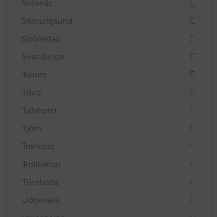
Sotenäs
Stenungsund
Strömstad
Svenljunga
Tanum
Tibro
Tidaholm
Tjörn
Tranemo
Trollhättan
Töreboda
Uddevalla