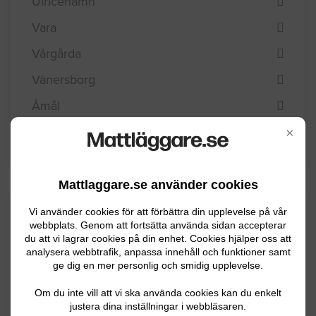
Ulricehamn
Vara
Vårgårda
Vänersborg
Åmål
Öckerö
×
Mattlaggare.se använder cookies
Kommuninformation
Vi använder cookies för att förbättra din upplevelse på vår
webbplats. Genom att fortsätta använda sidan accepterar
du att vi lagrar cookies på din enhet. Cookies hjälper oss att
analysera webbtrafik, anpassa innehåll och funktioner samt
ge dig en mer personlig och smidig upplevelse.
Färgelanda kommun som i söder gränsar till
Bohuslän har ca 6700 invånare. Det är en
Om du inte vill att vi ska använda cookies kan du enkelt
jordbruksbygd men man har även en tradition
justera dina inställningar i webbläsaren.