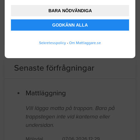
av att arbeta med plastprodukter för bl.a.
BARA NÖDVÄNDIGA
bilindustrin.
GODKÄNN ALLA
BYGGLOVSINFORMATION FÖR FÄRGELANDA
Sekretesspolicy
•
Om Mattlaggare.se
Senaste förfrågningar
Mattläggning
Vill lägga matta på trappan. Bara på
trappstegen inte vid kanterna eller
undersidan.
Mölndal
07.06.2026 12:29