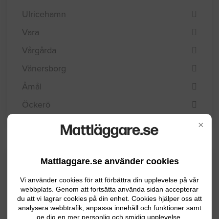
Ulricehamn
Vara
Vårgårda
Vänersborg
Åmål
Öckerö
×
Kommuninformation
Mattlaggare.se använder cookies
Vi använder cookies för att förbättra din upplevelse på vår
webbplats. Genom att fortsätta använda sidan accepterar
du att vi lagrar cookies på din enhet. Cookies hjälper oss att
Uddevalla kommun ligger vid västkusten i
analysera webbtrafik, anpassa innehåll och funktioner samt
Bohuslän och har ca 51000 invånare.
ge dig en mer personlig och smidig upplevelse.