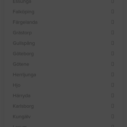
Essunga
Falköping
Färgelanda
Grästorp
Gullspång
Göteborg
Götene
Herrljunga
Hjo
Härryda
Karlsborg
Kungälv
Lerum