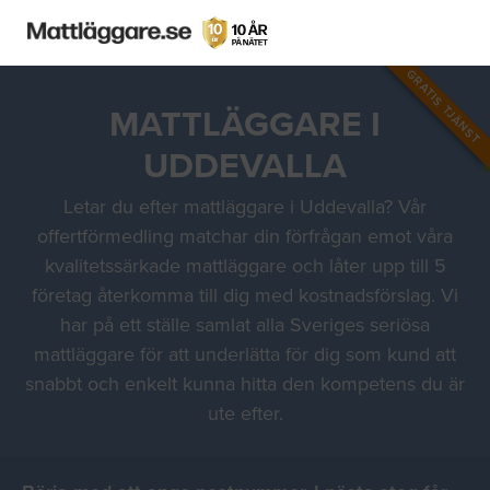
GRATIS TJÄNST
MATTLÄGGARE I
UDDEVALLA
Letar du efter mattläggare i Uddevalla? Vår
offertförmedling matchar din förfrågan emot våra
kvalitetssärkade mattläggare och låter upp till 5
företag återkomma till dig med kostnadsförslag. Vi
har på ett ställe samlat alla Sveriges seriösa
mattläggare för att underlätta för dig som kund att
snabbt och enkelt kunna hitta den kompetens du är
ute efter.