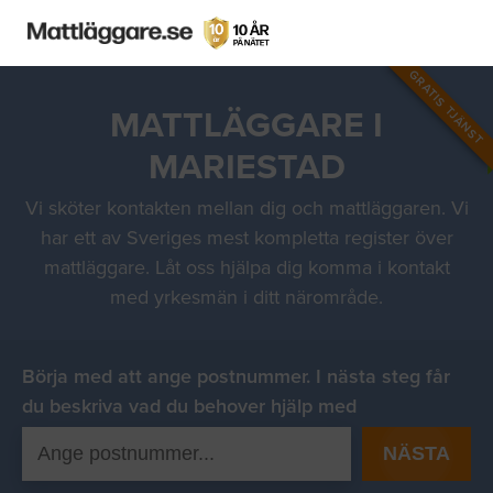
GRATIS TJÄNST
MATTLÄGGARE I
MARIESTAD
Vi sköter kontakten mellan dig och mattläggaren. Vi
har ett av Sveriges mest kompletta register över
mattläggare. Låt oss hjälpa dig komma i kontakt
med yrkesmän i ditt närområde.
Börja med att ange postnummer. I nästa steg får
du beskriva vad du behover hjälp med
NÄSTA