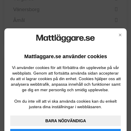
Vänersborg
Åmål
Öckerö
×
Mattlaggare.se använder cookies
Kommuninformation
Vi använder cookies för att förbättra din upplevelse på vår
webbplats. Genom att fortsätta använda sidan accepterar
du att vi lagrar cookies på din enhet. Cookies hjälper oss att
analysera webbtrafik, anpassa innehåll och funktioner samt
Mariestad kommun i Västergötland belägen
ge dig en mer personlig och smidig upplevelse.
vid Vänern har ca 23800 invånare.
Om du inte vill att vi ska använda cookies kan du enkelt
Kommunen har en örik skärgård som ligger
justera dina inställningar i webbläsaren.
precis utanför Mariestad och Göta kanal
börjar i Sjötorp, strax norr om centraorten.
BARA NÖDVÄNDIGA
Näringslivet i kommunen är väldigt varierat.