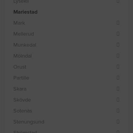
Lysekil
Mariestad
Mark
Mellerud
Munkedal
Mölndal
Orust
Partille
Skara
Skövde
Sotenäs
Stenungsund
Strömstad