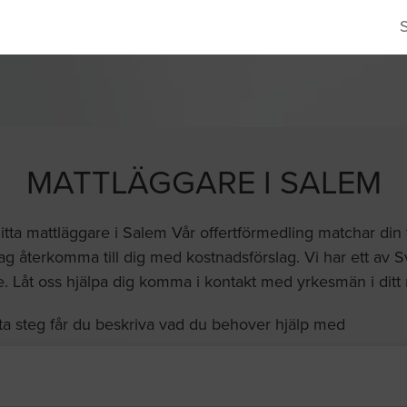
MATTLÄGGARE I SALEM
 hitta mattläggare i Salem Vår offertförmedling matchar din
etag återkomma till dig med kostnadsförslag. Vi har ett av 
e. Låt oss hjälpa dig komma i kontakt med yrkesmän i ditt
ta steg får du beskriva vad du behover hjälp med