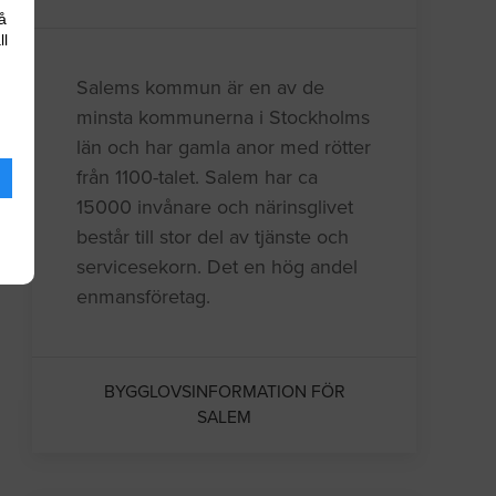
å
ll
Salems kommun är en av de
minsta kommunerna i Stockholms
län och har gamla anor med rötter
från 1100-talet. Salem har ca
15000 invånare och närinsglivet
består till stor del av tjänste och
servicesekorn. Det en hög andel
enmansföretag.
BYGGLOVSINFORMATION FÖR
SALEM