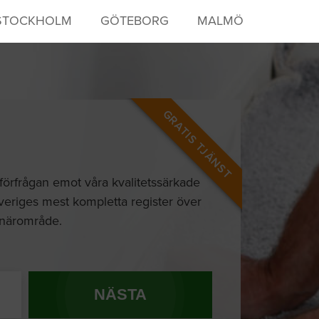
STOCKHOLM
GÖTEBORG
MALMÖ
GRATIS TJÄNST
 förfrågan emot våra kvalitetssärkade
Sveriges mest kompletta register över
 närområde.
NÄSTA