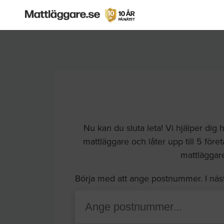
Nu kan du sluta leta! Vi hjälper dig
mattläggare och låter upp till 5 för
mattläggar
Börja med att ange postnummer. I näs