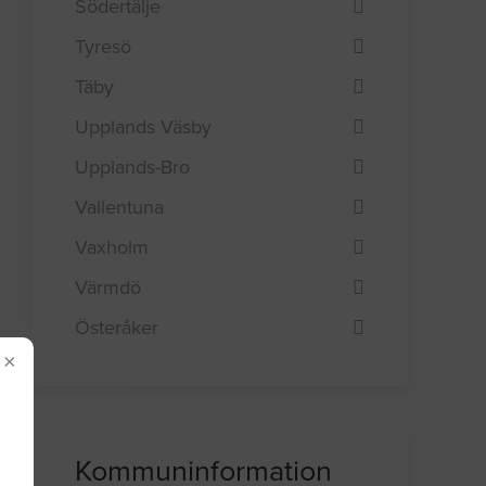
Södertälje
Tyresö
Täby
Upplands Väsby
Upplands-Bro
Vallentuna
Vaxholm
Värmdö
Österåker
×
Kommuninformation